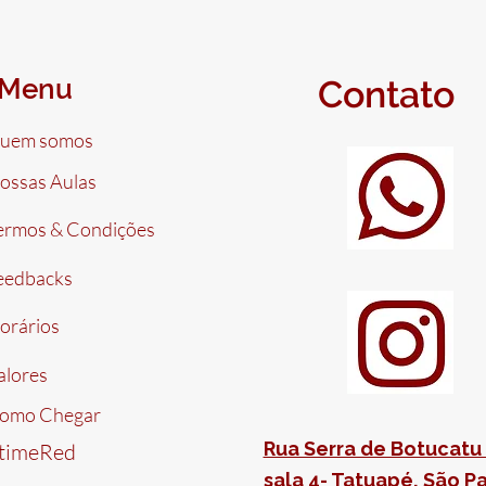
Menu
Contato
uem somos
ossas Aulas
ermos & Condições
eedbacks
orários
alores
omo Chegar
Rua Serra de Botucatu 
timeRed
sala 4- Tatuapé, São Pa