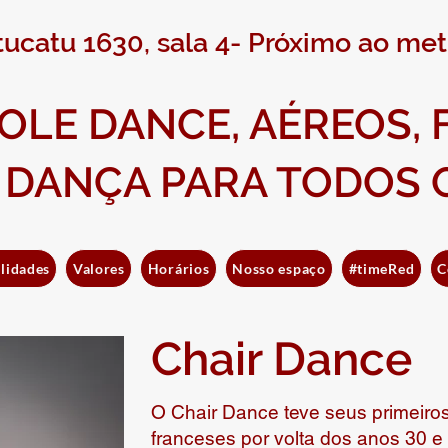
ucatu 1630, sala 4- Próximo ao met
OLE DANCE, AÉREOS, 
 DANÇA PARA TODOS 
lidades
Valores
Horários
Nosso espaço
#timeRed
C
Chair Dance
O Chair Dance teve seus primeiros
franceses por volta dos anos 30 e