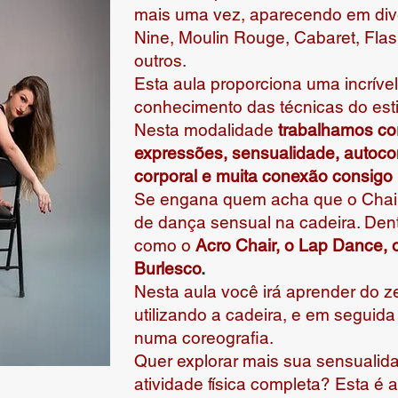
mais uma vez, aparecendo em dive
Nine, Moulin Rouge, Cabaret, Flas
outros.
Esta aula proporciona uma incrível
conhecimento das técnicas do esti
Nesta modalidade
trabalhamos co
expressões, sensualidade, autoco
corporal e muita conexão consig
Se engana quem acha que o Chair
de dança sensual na cadeira. Dentr
como o
Acro Chair, o Lap Dance, o
Burlesco
.
Nesta aula você irá aprender do z
utilizando a cadeira, e em seguida
numa coreografia.
Quer explorar mais sua sensuali
atividade física completa? Esta é a