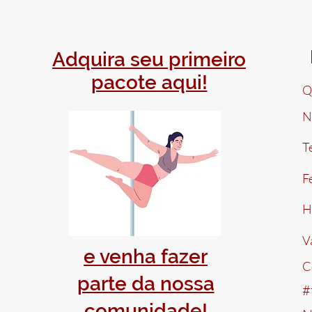
Adquira seu primeiro
pacote aqui!
Q
N
T
F
H
V
e venha fazer
C
parte da nossa
#
comunidade!