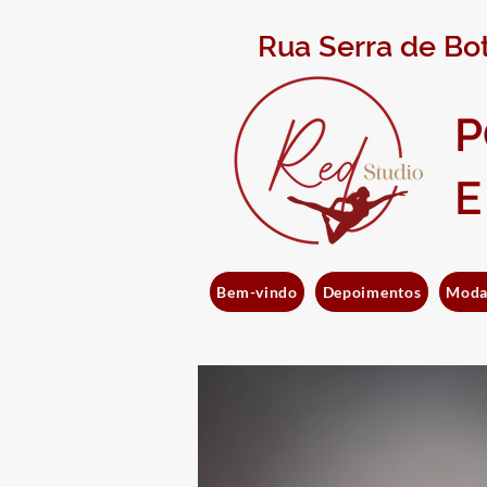
Rua Serra de Bot
P
E
Bem-vindo
Depoimentos
Moda