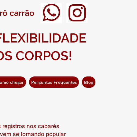
rô carrão
FLEXIBILIDADE
OS CORPOS!
omo chegar
Perguntas Frequêntes
Blog
 registros nos cabarés
 vem se tornando popular