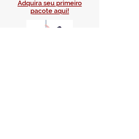
Adquira seu primeiro
pacote aqui!
e venha fazer parte da nossa
comunidade!
Pole dance, aéreos, dança
e flexibilidade para todos
os corpos