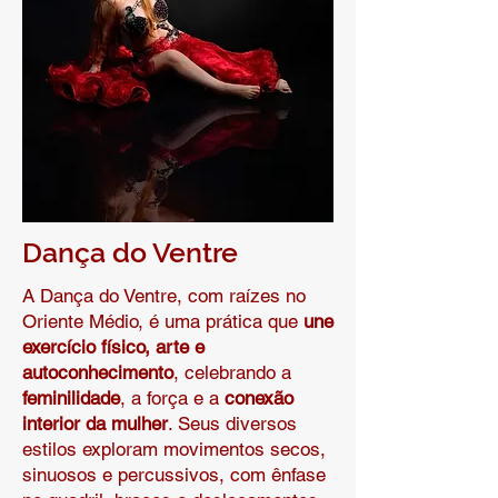
Dança do Ventre
A Dança do Ventre, com raízes no
Oriente Médio, é uma prática que
une
exercício físico, arte e
autoconhecimento
, celebrando a
feminilidade
, a força e a
conexão
interior da mulher
. Seus diversos
estilos exploram movimentos secos,
sinuosos e percussivos, com ênfase