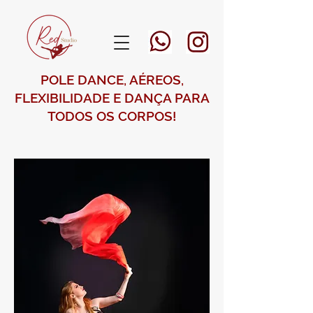
POLE DANCE, AÉREOS,
FLEXIBILIDADE E DANÇA PARA
TODOS OS CORPOS!